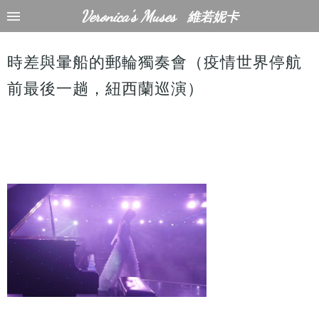
Veronica's Muses
維若妮卡
時差與暈船的郵輪獨奏會（疫情世界停航
前最後一趟，紐西蘭巡演）