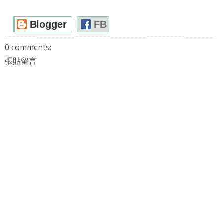
Blogger
FB
0 comments:
張貼留言