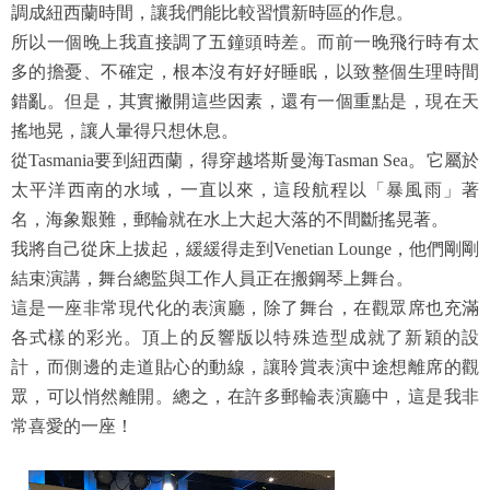
調成紐西蘭時間，讓我們能比較習慣新時區的作息。
所以一個晚上我直接調了五鐘頭時差。而前一晚飛行時有太
多的擔憂、不確定，根本沒有好好睡眠，以致整個生理時間
錯亂。但是，其實撇開這些因素，還有一個重點是，現在天
搖地晃，讓人暈得只想休息。
從Tasmania要到紐西蘭，得穿越塔斯曼海Tasman Sea。它屬於
太平洋西南的水域，一直以來，這段航程以「暴風雨」著
名，海象艱難，郵輪就在水上大起大落的不間斷搖晃著。
我將自己從床上拔起，緩緩得走到Venetian Lounge，他們剛剛
結束演講，舞台總監與工作人員正在搬鋼琴上舞台。
這是一座非常現代化的表演廳，除了舞台，在觀眾席也充滿
各式樣的彩光。頂上的反響版以特殊造型成就了新穎的設
計，而側邊的走道貼心的動線，讓聆賞表演中途想離席的觀
眾，可以悄然離開。總之，在許多郵輪表演廳中，這是我非
常喜愛的一座！