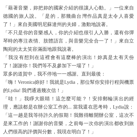
「藉著音樂，妳把妳的國家介紹的很讓人心動。」一位來自
德國的旅人說。「是的，那幾曲台灣作品真是太令人喜愛
了！」來自美國明尼蘇達州的夫婦，激動地說著。
「不只是你的音樂感人，你的介紹也很引人入勝，還有你彈
琴時的專注表情、肢體語言，與音樂完全合一了！」來自立
陶宛的太太笑容滿面地跟我說著。
「我沒有想到在這裡會有這麼棒的演出！妳真是太有天份
了！謝謝你！我們等不及參加下一場了！」
眾多的道賀中，我不停地一一感謝。直到最後：
「嗨！Veronica妳好！我就是Lydia，那位幫你安排行程與機票
的Lydia! 我們通過幾次信！」
「哇！」我睜大眼睛！這怎麼可能？！安排郵輪演出的經
理，應該都是在辦公室工作的... 當我還在思考時，Lydia說：
「這一趟是我等待許久的假期！我難得離開辦公室，這次不
是來工作的！謝謝你的音樂，之前每一次你的演出都收到旅
人們很高的評價與分數，我現在明白了！」