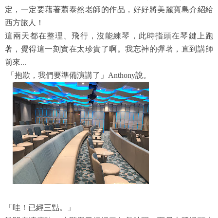
定，一定要藉著蕭泰然老師的作品，好好將美麗寶島介紹給
西方旅人！
這兩天都在整理、飛行，沒能練琴，此時指頭在琴鍵上跑
著，覺得這一刻實在太珍貴了啊。我忘神的彈著，直到講師
前來...
「抱歉，我們要準備演講了」Anthony說。
「哇！已經三點。」