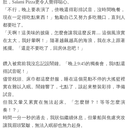
肚，Salami Pizza更令人覺得噁心。
「不行，晚上要表演了，傍晚還得彩排試音，沒時間晚餐，
現在一定得吃點東西！」勉勵自己又努力多吃幾口，直到人
都要吐了。
「天啊！這美味的披薩，怎麼會讓我這麼反胃.... 這個風浪實
在太大，我好暈啊！」隨著越飆越高的海浪，我在水上跟著
搖擺。「還是不要吃了，回房休息吧！」
鑽入被窩前我沒忘記設鬧鐘。「晚上9:45的獨奏會，我8點還
得試音呢！」
儘管枕頭、床巾都這麼舒服，睡在這個晃動不停的大搖籃裡
實在難以入眠。鬧鐘響了，七點了，該起來整裝彩排，準備
試音。
但我又暈又累實在無法起床。「怎麼辦？！等等怎麼演
奏！？」
時間一分一秒的過去，我狀似繼續休息，但暈船與焦慮夾攻
讓我眉頭緊皺，無法入眠卻也無力起身。