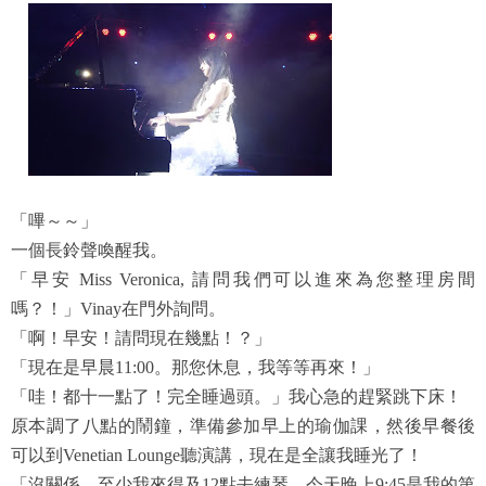
「嗶～～」
一個長鈴聲喚醒我。
「早安 Miss Veronica, 請問我們可以進來為您整理房間
嗎？！」Vinay在門外詢問。
「啊！早安！請問現在幾點！？」
「現在是早晨11:00。那您休息，我等等再來！」
「哇！都十一點了！完全睡過頭。」我心急的趕緊跳下床！
原本調了八點的鬧鐘，準備參加早上的瑜伽課，然後早餐後
可以到Venetian Lounge聽演講，現在是全讓我睡光了！
「沒關係，至少我來得及12點去練琴，今天晚上9:45是我的第