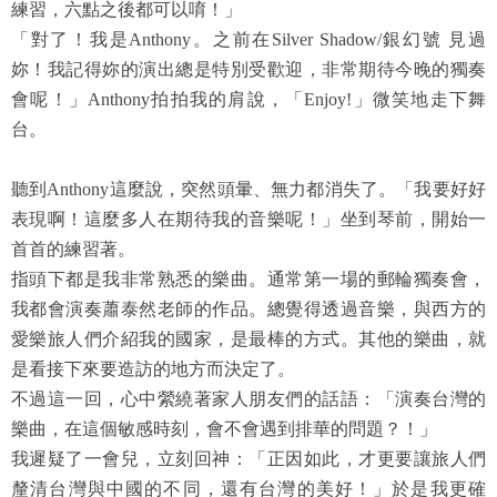
練習，六點之後都可以唷！」
「對了！我是Anthony。之前在Silver Shadow/銀幻號 見過
妳！我記得妳的演出總是特別受歡迎，非常期待今晚的獨奏
會呢！」Anthony拍拍我的肩說，「Enjoy!」微笑地走下舞
台。
聽到Anthony這麼說，突然頭暈、無力都消失了。「我要好好
表現啊！這麼多人在期待我的音樂呢！」坐到琴前，開始一
首首的練習著。
指頭下都是我非常熟悉的樂曲。通常第一場的郵輪獨奏會，
我都會演奏蕭泰然老師的作品。總覺得透過音樂，與西方的
愛樂旅人們介紹我的國家，是最棒的方式。其他的樂曲，就
是看接下來要造訪的地方而決定了。
不過這一回，心中縈繞著家人朋友們的話語：「演奏台灣的
樂曲，在這個敏感時刻，會不會遇到排華的問題？！」
我遲疑了一會兒，立刻回神：「正因如此，才更要讓旅人們
釐清台灣與中國的不同，還有台灣的美好！」於是我更確