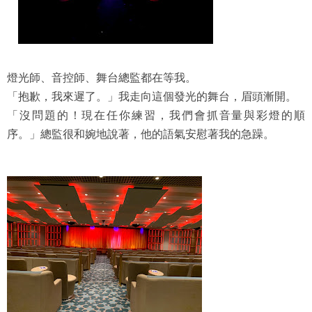
燈光師、音控師、舞台總監都在等我。
「抱歉，我來遲了。」我走向這個發光的舞台，眉頭漸開。
「沒問題的！現在任你練習，我們會抓音量與彩燈的順
序。」總監很和婉地說著，他的語氣安慰著我的急躁。