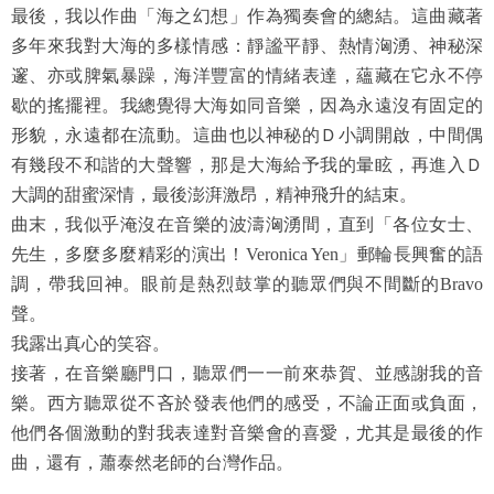
最後，我以作曲「海之幻想」作為獨奏會的總結。這曲藏著
多年來我對大海的多樣情感：靜謐平靜、熱情洶湧、神秘深
邃、亦或脾氣暴躁，海洋豐富的情緒表達，蘊藏在它永不停
歇的搖擺裡。我總覺得大海如同音樂，因為永遠沒有固定的
形貌，永遠都在流動。這曲也以神秘的Ｄ小調開啟，中間偶
有幾段不和諧的大聲響，那是大海給予我的暈眩，再進入Ｄ
大調的甜蜜深情，最後澎湃激昂，精神飛升的結束。
曲末，我似乎淹沒在音樂的波濤洶湧間，直到「各位女士、
先生，多麼多麼精彩的演出！Veronica Yen」郵輪長興奮的語
調，帶我回神。眼前是熱烈鼓掌的聽眾們與不間斷的Bravo
聲。
我露出真心的笑容。
接著，在音樂廳門口，聽眾們一一前來恭賀、並感謝我的音
樂。西方聽眾從不吝於發表他們的感受，不論正面或負面，
他們各個激動的對我表達對音樂會的喜愛，尤其是最後的作
曲，還有，蕭泰然老師的台灣作品。