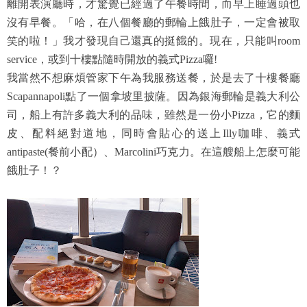
離開表演廳時，才驚覺已經過了午餐時間，而早上睡過頭也
沒有早餐。「哈，在八個餐廳的郵輪上餓肚子，一定會被取
笑的啦！」我才發現自己還真的挺餓的。現在，只能叫room
service，或到十樓點隨時開放的義式Pizza囉!
我當然不想麻煩管家下午為我服務送餐，於是去了十樓餐廳
Scapannapoli點了一個拿坡里披薩。因為銀海郵輪是義大利公
司，船上有許多義大利的品味，雖然是一份小Pizza，它的麵
皮、配料絕對道地，同時會貼心的送上Illy咖啡、義式
antipaste(餐前小配）、Marcolini巧克力。在這艘船上怎麼可能
餓肚子！？