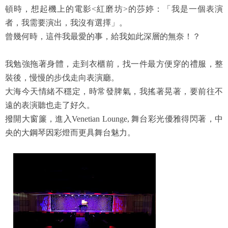
頓時，想起機上的電影<紅磨坊>的莎婷：「我是一個表演
者，我需要演出，我沒有選擇」。
曾幾何時，這件我最愛的事，給我如此深層的無奈！？
我勉強拖著身體，走到衣櫃前，找一件最方便穿的禮服，整
裝後，慢慢的步伐走向表演廳。
大海今天情緒不穩定，時常發脾氣，我搖著晃著，要前往不
遠的表演聽也走了好久。
撥開大窗簾，進入Venetian Lounge, 舞台彩光優雅得閃著，中
央的大鋼琴因彩燈而更具舞台魅力。