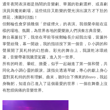
通常夜間表演都是熱鬧的音樂劇、華麗的歌劇選粹、或喜劇
演員與魔術劇場，這些炫目又歡樂的聲光演出讓方才下肚的
煙花，沸騰到頂點！
但郵輪也會穿插幾個「舒緩煙火」的表演。我很榮幸能在這
樣的場地、氛圍，為世界各地的愛樂旅人們演奏古典音樂。
舞台幕簾拉下，我坐在琴前等候郵輪長介紹我出場，當簾外
掌聲紛飛，幕一開啟，我的指頭按下第一個音，Ｄ小調的和
聲展開了莫札特的幻想曲。彩光的舞台上，我讓乾冰環繞
著，音樂帶著我騰雲駕霧，進入另一世界。
所有的時差、暈眩、擔憂，似乎一起融進了第一個和聲，共
同化為小調心靈的眼淚。讓指尖透過琴鍵，專心的獻上身心
靈對莫札特的所有理解。曲末，聽到台下傳來的Bravo，我起
身鞠躬，知道自己進入了這個最愛的世界：一個在舞臺上沒
有愁煩病痛的音樂世界。