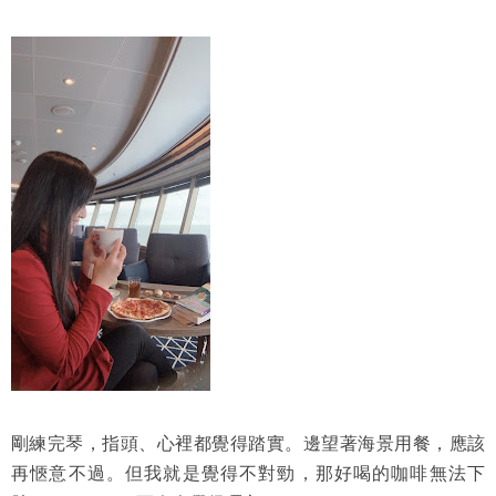
剛練完琴，指頭、心裡都覺得踏實。邊望著海景用餐，應該
再愜意不過。但我就是覺得不對勁，那好喝的咖啡無法下