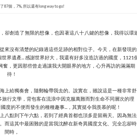
個，7%, 所以還有long way to go!
鍵，卻
創造了無限的想像，也因
著這八十八鍵的想像，我得以環
從來沒有清楚的紀錄過這些足跡的相對位子。今天，在新發現的
世界遺產... 感謝世界好大，我還有好多沒造訪過的國度，1121
興奮，更因那些曾走過讓我大開眼界的地方，心升再訪的滿滿期
待！
海上給獨奏會，隨郵輪帶我去的。說實在，雖說這是一種非常舒
多旅行文學，背包客在流浪中因克服萬難而對生命不同層次的理
國度的不便而發生的種種趣事...，其實挺令我羨慕的呢！
上八點到下午六點，
若到了經典首都也頂多是留兩天。
因為無法
。而這其中最困難的是當我沈醉在新奇異國度文化、完全忘卻時
間時，