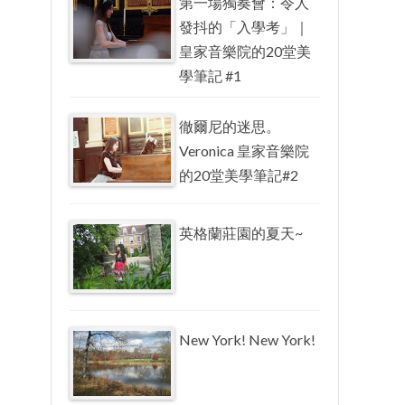
第一場獨奏會：令人
發抖的「入學考」｜
皇家音樂院的20堂美
學筆記 #1
徹爾尼的迷思。
Veronica 皇家音樂院
的20堂美學筆記#2
英格蘭莊園的夏天~
New York! New York!