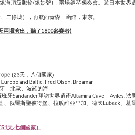
銀海頂級郵輪(銀妙號)，兩場鋼琴獨奏會。遊日本世界
寺、二條城），再航向青森，函館，東京。
ou (六天兩場演出，聽了1800參賽者)
 Europe (23天，八個國家)
th Europe and Baltic, Fred Olsen, Breamar
班牙、北歐、波羅的海
ndander拜訪世界遺產Altamira Cave，Aviles, 法
爾辛基、俄羅斯聖彼得堡、拉脫維亞里加、德國Lubeck、基
 （51天.七個國家）