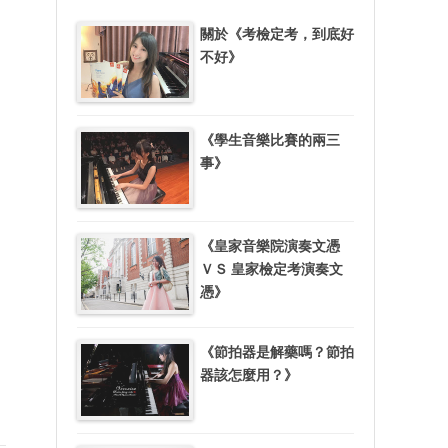
關於《考檢定考，到底好
不好》
《學生音樂比賽的兩三
事》
《皇家音樂院演奏文憑
ＶＳ 皇家檢定考演奏文
憑》
《節拍器是解藥嗎？節拍
器該怎麼用？》