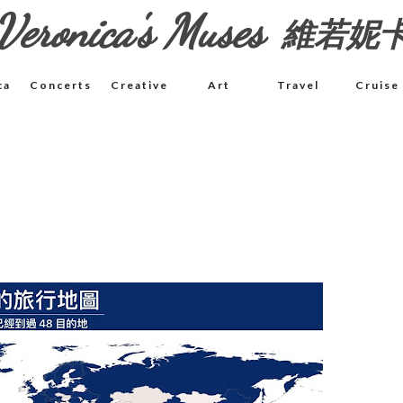
Veronica's Muses
維若妮
ca
Concerts
Creative
Art
Travel
Cruise