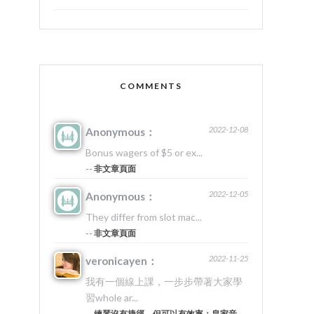
COMMENTS
2022-12-08
Anonymous：
Bonus wagers of $5 or ex...
--
非文章頁面
2022-12-05
Anonymous：
They differ from slot mac...
--
非文章頁面
2022-11-25
veronicayen：
我有一個線上課，一步步帶著大家學
習whole ar...
--
練琴沒有捷徑，但可以有效率：皇家音樂院的20堂美學筆記 #5