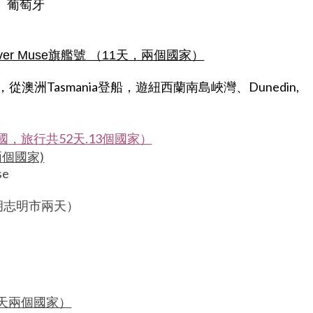
牙、葡萄牙
e, Silver Muse旗艦號 （11天，兩個國家）
洲Tasmania登船，遊紐西蘭南島峽灣、Dunedin,
中國，旅行共52天.13個國家）
天 兩個國家)
se
胡志明市兩天）
se（9天兩個國家）