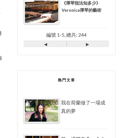
《彈琴指法知多少》
Veronica彈琴的藝術
遊
編號 1-5, 總共: 244
◂
▸
個
熱門文章
我在荷蘭做了一場成
真的夢