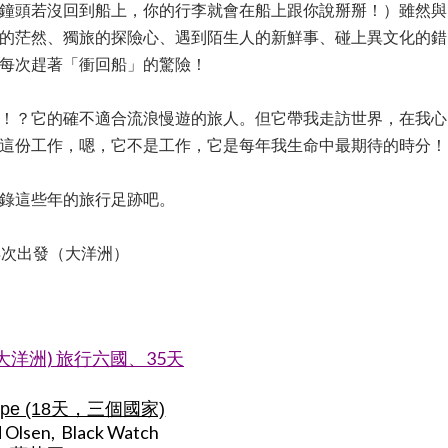
鐘頭若沒回到船上，你的行李就會在船上跟你說掰掰！）雖然與
的茫然、獨旅的探險心、遇到陌生人的新鮮事、碰上異文化的錯
每次趕著「衝回船」的驚險！
！？它的確不適合流浪慢遊的旅人。但它帶我走訪世界，在我心
這份工作，嗯，它不是工作，它是每年我生命中最期待的時分！
錄這些年的旅行足跡吧。
2再次出發（大洋洲）
、大洋洲) 旅行六國、35天
rope (18天，三個國家)
red Olsen, Black Watch