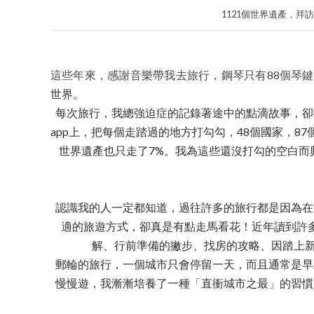
1121個世界遺產，拜訪了87
這些年來，感謝音樂帶我去旅行，鋼琴只有88個琴
世
界。
每次旅行，我總強迫症的記錄著途中的點滴故事，卻
app上，把每個走踏過的地方打勾勾，48個國家，87個
世界遺產也只走了7%。我為這些還沒打勾的空白而
認識我的人一定都知道，過往許多的旅行都是因為在
適的旅遊方式，卻真是有點走馬看花！近年讀到許
解、行前準備的撇步、找房的攻略、因踏上新
郵輪的旅行，一個城市只會停留一天，而且通常是早
慢慢遊，我漸漸培養了一種「直衝城市之最」的習慣