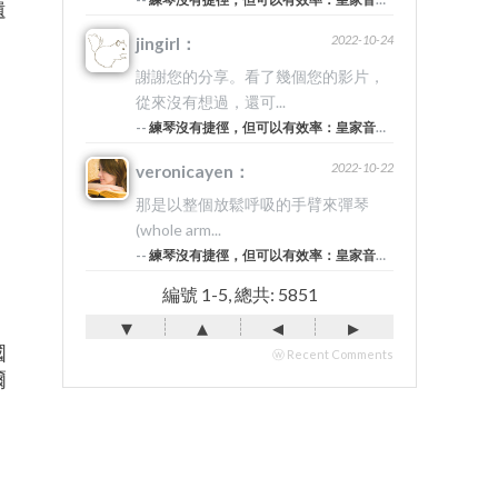
遺
2022-10-24
jingirl：
謝謝您的分享。看了幾個您的影片，
從來沒有想過，還可...
--
練琴沒有捷徑，但可以有效率：皇家音樂院的20堂美學筆記 #5
2022-10-22
veronicayen：
那是以整個放鬆呼吸的手臂來彈琴
(whole arm...
--
練琴沒有捷徑，但可以有效率：皇家音樂院的20堂美學筆記 #5
編號 1-5, 總共: 5851
▾
▴
◂
▸
國
ⓦ Recent Comments
爾