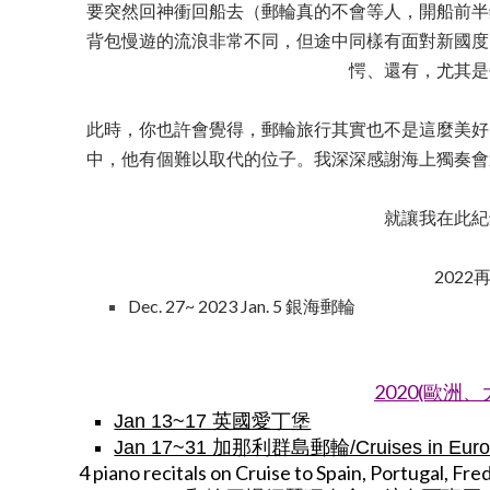
要突然回神衝回船去（郵輪真的不會等人，開船前半
背包慢遊的流浪非常不同，但途中同樣有面對新國度
愕、還有，尤其是
此時，你也許會覺得，郵輪旅行其實也不是這麼美好
中，他有個難以取代的位子。我深深感謝海上獨奏會
就讓我在此紀
202
Dec. 27~ 2023 Jan. 5 銀海郵輪  
2020(歐洲
Jan 13~17 英國愛丁堡
Jan 17~31 加那利群島郵輪/Cruises in Eu
4 piano recitals on Cruise to Spain, Portugal, F