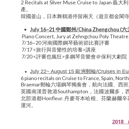
2 Recitals at Silver Muse Cruise to Japan
義大利
產。
韓國釜山，日本舞鶴港停留兩天（遊京都金閣
July 16~21 中國鄭州/China Zhengch
Piano Concert, Jury at Zehngchou Poly Theatre
7/16~20 河南國際鋼琴藝術節比賽評審
7/17 <旅行與音樂性的培養>講座
7/20 <評審也瘋狂>多鋼琴音樂會＠保利大劇院
July 22~ August 15 歐洲郵輪/Cruises in
6 piano recitals on Cruise to France, Spain, Nor
Braemar郵輪六場鋼琴獨奏會，航向法國、西
英國南漢普敦港Southampton，法國波爾多，西班牙Sa
北部港都Honfleur. 丹麥哥本哈根、芬蘭赫
運河。
2018