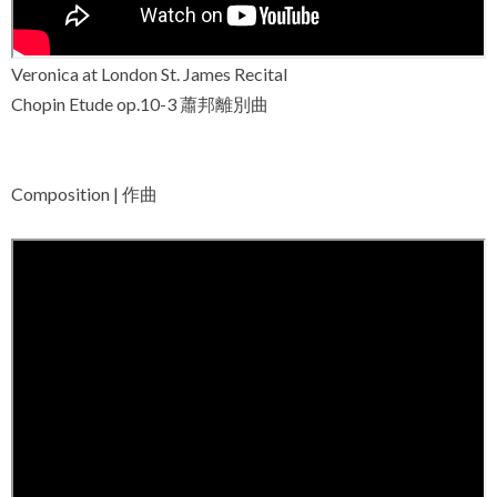
Veronica at London St. James Recital
Chopin Etude op.10-3 蕭邦離別曲
Composition | 作曲