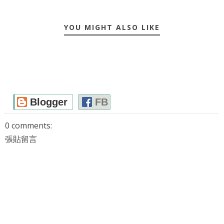
YOU MIGHT ALSO LIKE
Blogger
FB
0 comments:
張貼留言