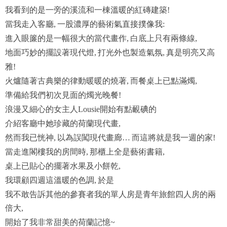
我看到的是一旁的溪流和一棟溫暖的紅磚建築
!
當我走入客廳
一股濃厚的藝術氣直接撲像我
,
:
進入眼簾的是一幅很大的當代畫作
白底上只有兩條線
,
,
地面巧妙的擺設著現代燈
打光外也製造氣氛
真是明亮又高
,
,
雅
!
火爐隨著古典樂的律動暖暖的燒著
而餐桌上已點滿燭
,
,
準備給我們初次見面的燭光晚餐
!
浪漫又細心的女主人
開始有點靦碘的
Lousie
介紹客廳中她珍藏的
荷蘭現代畫
,
然而我已恍神
以為誤闖現代畫廊
而這將就是我一週的家
,
…
!
當走進閣樓我的房間時
那櫃上全是藝術書籍
,
,
桌上已貼心的擺著水果及小餅乾
,
我環顧四週這溫暖的色調
於是
,
我不敢告訴其他的參賽者我的
單人房是青年旅館四人房的兩
倍大
,
開始了我非常甜美的荷蘭記憶
~