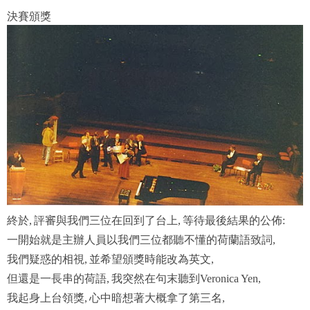
決賽頒獎
終於
評審與我們三位在回到了台上
等待最後結果的公佈
,
,
:
一開始就是主辦人員以我們三位都聽不懂的荷蘭語致詞
,
我們疑惑的相視
並希望頒獎時能改為英文
,
,
但還是一長串的荷語
我突然在句末聽到
,
Veronica Yen,
我起身上台領獎
心中暗想著大概拿了第三名
,
,