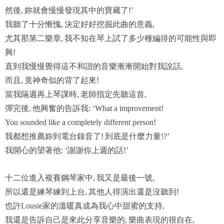
然後
妳就會慢慢發現其中的寶藏了
,
!’
我聽了十分慚愧
決定好好挖掘此曲的意義
,
,
尤其那第二樂章
我不知在琴上試了多少種編排的可能性與即
,
興
!
直到我慢慢覺得這不和諧的音樂漸漸開始對我說話
,
而且
竟神奇似的背了起來
,
!
當我隔週再上琴課時
老師指定先聽這首
,
,
彈完後
他興奮的告訴我
,
: ‘What a improvement!
You sounded like a completely different person!
我都想推薦妳到電台錄音了
到底是什麼力量
!
!?’
我開心的望著他
謝謝你上週的話
: ‘
!’
十二位進入複賽鋼琴家中
我又是最後一號
,
,
所以還是練琴練到上台
其他人得演出還是沒聽到
,
!
也許
家的溫暖真成為我心中甜蜜的支持
Lousie
,
我還是告訴自己是來此分享音樂的
樂曲表現的很自在
,
,