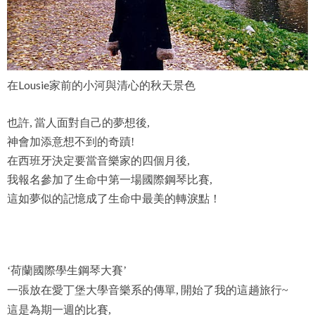
在Lousie家前的小河與清心的秋天景色
也許
當人面對自己的夢想後
,
,
神會加添意想不到的奇蹟
!
在西班牙決定要當音樂家的四個月後
,
我報名參加了生命中第一場國際鋼琴比賽
,
這如夢似的記憶成了生命中最美的轉淚點！
荷蘭國際學生鋼琴大賽
‘
’
一張放在愛丁堡大學音樂系的傳單
開始了我的這趟旅行
,
~
這是為期一週的比賽
,