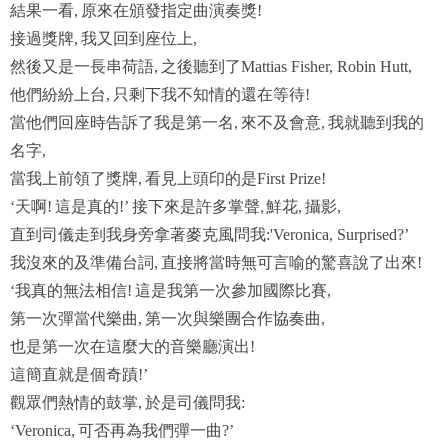
結果一看
原來在頒發指定曲演奏獎
,
!
接過獎牌
我又回到座位上
,
,
然後又是一長串荷語
之後聽到了
,
Mattias Fisher, Robin Hutt,
他們紛紛上台
只剩下我不知情的還在等待
,
!
當他們回座時告訴了我是第一名
來不及會意
我就聽到我的
,
,
名字
,
當我上前領了獎牌
看見上頭印的是
,
First Prize!
天啊
這是真的
接下來是許多掌聲, 鮮花
攝影
‘
!
!’
,
,
直到司儀走到我身旁拿著麥克風問我
:'Veronica, Surprised?’
我沒來的及準備台詞
直接將當時無可言喻的驚喜說了出來
,
!
我真的無法相信
這是我第一次參加國際比賽
‘
!
,
第一次彈當代樂曲
第一次與樂團合作協奏曲
,
,
也是第一次在這麼大的音樂廳演出
!
這簡直就是個奇蹟
!’
觀眾們熱情的鼓掌
於是司儀問我
,
:
可否再為我們彈一曲
‘Veronica,
?’