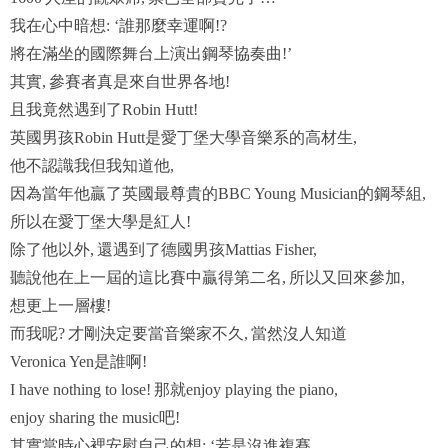
我在心中暗想
誰那麼幸運啊
: ‘
!?
將在滿坐的國際舞台上演出鋼琴
協奏曲
!’
其實
參賽者真是來自世界各地
,
!
且我竟然遇到了
Robin Hutt!
英國男孩
是愛丁堡大學音樂系的高材生
Robin Hutt
,
他不認識我但我知道他
,
因為當年他贏了英國最尊貴的
的鋼琴組
BBC Young Musician
,
所以在愛丁堡大學是紅人
!
除了他以外
還遇到了德國男孩
,
Mattias Fisher,
聽說他在上一屆的這比賽中贏得第二名
所以又回來參加
,
,
想更上一層樓
!
而我呢
才剛決定要當音樂家不久
當然沒人知道
?
,
是誰啊
Veronica Yen
!
那就
I have nothing to lose!
enjoy playing the piano,
吧
enjoy sharing the music
!
其實當時心裡安慰自己的想
若是沒進複賽
: ‘
,