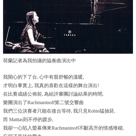
荷蘭記者為我拍攝的協奏曲演出中
我開心的下了台
心中有股舒暢的溫暖
,
,
才明白事實上
我真的喜歡在這樣的舞台演出
,
!
在比賽成績公佈前
為給評審團討論結果的時間
,
,
樂團演出了Rachmaninoff第二號交響曲
我們三位決賽者只能在後台等待
我只見
猛抽菸
,
Robin
,
而
則不停的踱步
Mattias
,
我卻一心陷入螢幕傳來
不斷高升的情感堆砌
Rachmaninoff
,