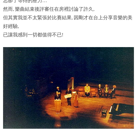
忘卻了等待的壓力
…
然而
樂曲結束後評審任在房裡討論了許久
,
,
但其實我並不太緊張於比賽結果
因剛才在台上分享音樂的美
,
好經驗
,
已讓我感到一切都值得不已
!