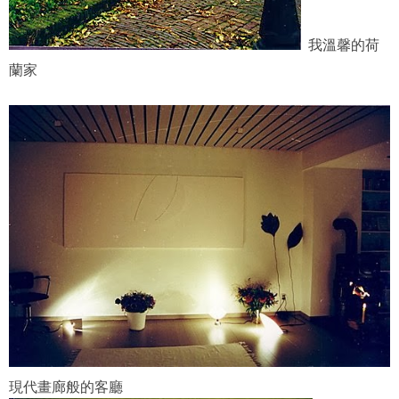
我溫馨的荷
蘭家
現代畫廊般的客廳