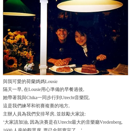
與我可愛的荷蘭媽媽Lousie
隔天一早
在
用心準備的早餐過後
,
Lousie
,
她帶著我與
一同步行到
音樂院
Chika
Utrecht
,
這是我們練琴和初賽複賽的地方
,
主辦人員為我們安排琴房
並鼓勵大家說
,
:
大家請加油
因為決賽是在
最大的音樂廳
‘
,
Utrecht
Vredenberg,
人座的觀眾席
票已全部賣完了
1600
,
…’