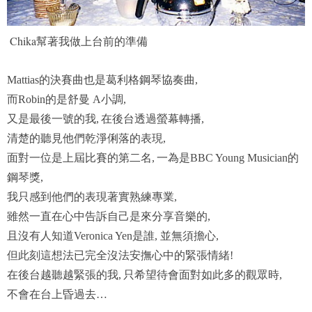
Chika幫著我做上台前的準備
的決賽曲也是葛利格鋼琴協奏曲
Mattias
,
而
的是舒曼
小調
Robin
A
,
又是最後一號的我
在後台透過螢幕轉播
,
,
清
楚的聽見他們乾淨俐落的表現
,
面對一位是上屆比賽的第二名
一為是
的
,
BBC Young Musician
鋼琴獎
,
我只感到他們的表現著實熟練專業
,
雖然一直在心中告訴自己是來分享音樂的
,
且沒有人知道
是誰
Veronica Yen
, 並無須擔心,
但此刻這想法已完全沒法安撫心中的緊張情緒
!
在後台越聽越緊張的我
只希望待會面對如此多的觀眾時
,
,
不會在台上昏過去
…