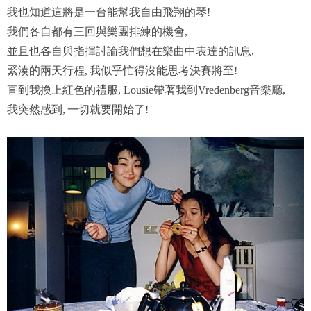
我也知道這將是一台能幫我自由飛翔的琴
!
我們各自都有三回與樂團排練的機會
,
並且也各自與指揮討論我們想在樂曲中表達的訊息
,
緊湊的兩天行程
我似乎忙得沒能思考決賽將至
,
!
直到我換上紅色的禮服
帶著我到
音樂廳
, Lousie
Vredenberg
,
我突然感到
一切就要開始了
,
!