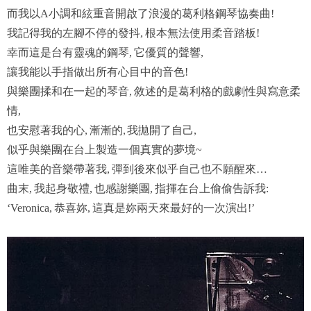
而我以
小調和絃重音開啟了浪漫的葛利格鋼琴協奏曲
A
!
我記得我的左腳不停的發抖
根本無法使用柔音踏板
,
!
幸而這是台有靈魂的鋼琴
它優質的聲響
,
,
讓我能以手指做出所有心目中的音色
!
與樂團揉和在一起的琴音
敘述的是葛利格的戲劇性與寫意柔
,
情
,
也安慰著我的心
漸漸的, 我拋開了自己
,
,
似乎與樂團在台上製造一個真實的夢境
~
這唯美的音樂帶著我
彈到後來似乎自己也不願醒來
,
…
曲末
我起身敬禮
也感謝樂團
指揮在台上偷偷告訴我
,
,
,
:
恭喜妳
這真是妳兩天來最好的一次演出
‘Veronica,
,
!’