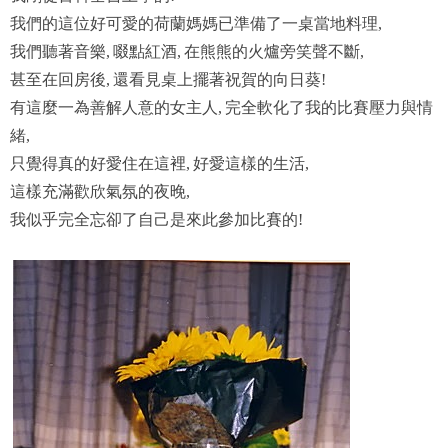
我們的這位好可愛的荷蘭媽媽已準備了一桌當地料理
,
我們聽著音樂
啜點紅酒
在熊熊的火爐旁笑聲不斷
,
,
,
甚至在回房後
還看見桌上擺著祝賀的向日葵
,
!
有這麼一為善解人意的女主人
完全軟化了我的比賽壓力與情
,
緒
,
只覺得真的好愛住在這裡
好愛這樣的生活
,
,
這樣充滿歡欣氣氛的夜晚
,
我似乎完全忘卻了自己是來此參加比賽的
!