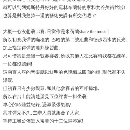
就可以到阿姆斯特丹好好的逛林布蘭特的家和梵谷美術館啦
!
也算是對我翹掉一週的藝術史課有所交代吧
!?’
大概一心沒想著比賽
只當作是來荷蘭
,
share the music!
所以初賽我彈的瞞穩的
巴哈的第二號組曲和德步西水的反光
:
,
加上指定得彈的蕭邦練習曲
,
只可惜我是最後一號參賽者
所以其他人在比賽時我都在練琴
,
,
一位都沒聽到
!
這兩百人座的音樂廳以鮮明的色塊織成四面的牆
現代卻不失
,
溫暖
,
但初賽只有少數觀眾
和其他參賽者的互相捧場
,
,
所以在台上能清楚望見五位評審一排坐著
,
專心的聆聽並紀錄
憑添緊張氣氛
,
!
我才彈完不久
主辦人員就集合了大家
,
,
等待主審公佈進入複賽的十二位鋼琴家
!