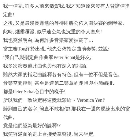
我一彈完
許多人前來恭賀我
我才知道原來沒有人背譜彈指
,
,
定曲
!
之後
又是最漫長難熬的等待即將公佈入圍決賽的鋼琴家
,
,
此時
煙霧瀰漫
似乎連空氣也沉重的令人窒息
,
,
!
我也突然明白
為何許多音樂家愛抽菸了
,
…
當主審
終於出現
他先公佈指定曲演奏獎
並說
Ton
,
,
:
我自己與指定曲作曲家
是好友
‘
Peter Schat
,
我多次演奏過此曲也與他有深入的討論
,
雖然大家的指定曲詮釋各有特色
但有一位不但是音色
,
,
音樂空間控制
甚至是連第二樂章的即興與小節編排
,
,
都是
心目中的樣子
Peter Schat
!
所以我們一致決定將這獎就頒給
~ Veronica Yen!’
聽到自己的名字
簡直不敢相信
那我在一週內硬練出來的當
,
!
代曲,
竟是他們認為最好的詮釋
!?
我笑容滿面的走上台接受掌聲後
尚未坐定
,
,