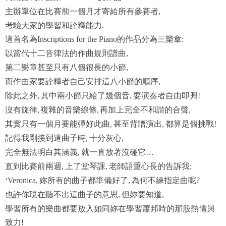
主辦單位在比賽前一個月才寄給所有參賽者
,
考驗大家的學習和詮釋能力.
這首名為
的作品分為三樂章
Inscriptions for the Piano
:
以當代十二音律法的作曲規則譜曲
,
第二樂章甚至只有八個很長的小節
,
而作曲家要詮釋者自己安排這八小節的順序
,
除此之外
其中兩小節只給了幾個音
要演奏者自由即興
,
,
!
沒有旋律,
複雜的音樂線條,
再加上完全不和諧的合聲,
其實只有一個月要能彈好此曲
甚至背譜演出
都算是個挑戰
,
,
!
記得我剛接到這曲子時
十分灰心
,
,
完全無法明白其涵義
就一直放著沒碰它
,
…
直到比賽前兩週
上了堂琴課
老師語重心長的告訴我
,
,
:
妳所有的曲子都準備好了
為何不練指定曲呢
‘Veronica,
,
?
也許你現在聽不出這曲子的意思
但妳要知道
,
,
學習所有的樂曲都要放入如同妳在學習蕭邦時的那股熱情與
致力
!