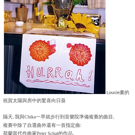
Lousie畫的
祝賀太陽與房中的驚喜向日葵
隔天
我與
一早就步行到音樂院準備複賽的曲目
,
Chika
,
複賽中除了自選曲外還有一首指定曲:
荷蘭當代作曲家
的作品.
Peter Schat