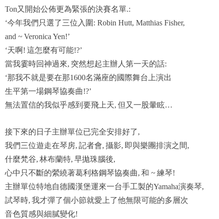
又開始公佈更為緊張的決賽名單
Ton
.:
今年我們只選了三位入圍
‘
: Robin Hutt, Matthias Fisher,
and ~
Veronica Yen!’
天啊
這怎麼有可能
‘
!
!?’
當我霎時回神過來
突然想起主辦人第一天的話
,
:
那我不就是要在那
名滿座的國際舞台上演出
‘
1600
生平第一場鋼琴協奏曲
!?’
無法置信的我似乎感到要飛上天
但又一股暈眩
,
…
接下來的日子主辦單位已完全安排好了
,
我們三位遊走在琴房
記者會
攝影
即與樂團排演之間
,
,
,
,
什麼梵谷
林布蘭特
早拋珠腦後
,
,
,
心中只不斷的縈繞著葛利格鋼琴協奏曲
和
練琴
,
~
!
主辦單位特地自德國漢堡運來一台手工製的
演奏琴
Yamaha
,
試琴時
我才彈了個小節就愛上了他無限可能的多層次
,
音色質感與細膩變化
!