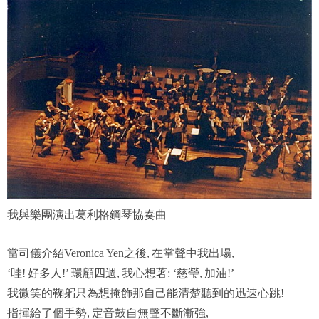
我與樂團演出葛利格鋼琴協奏曲
當司儀介紹
之後
在掌聲中我出場
Veronica Yen
,
,
哇
好多人
環顧四週
我心想著
慈瑩
加油
‘
!
!’
,
: ‘
,
!’
我微笑的鞠躬只為想掩飾那自己能清楚聽到的迅速心跳
!
指揮給了個手勢
定音鼓自無聲不斷漸強
,
,