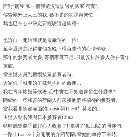
面對
鋼琴
和一個我還沒造訪過的國家
荷蘭
’
’
’
’,
儘管剛升上大三的我
藝術史的功課再繁忙
,
,
我也已在心中決定要經驗這趟旅程
~
也許自一開始我就是最幸運的一位
!
至今還清楚記得那個夜晚下榻荷蘭時的心情轉變
.
那年的參賽者太多
寄宿家庭不足
只能安排許多人住在青年
,
,
旅館
,
當主辦人員到機場接眾參賽者時
,
大家似乎就開始了截然不同的
命運
…
我在青年旅館等候著
心中實在不知道會發生什麼事
,
?!
陸續的一些和善的荷蘭人前來接他們將招待的參賽者
,
當我看見笑容滿面的
與
時
莫名的
Lousie
Theo
,
,
主辦人點名我與日本
參賽者
Chika,
頓時感覺似乎被好心人收養了
揮別了
孤兒院
的同伴們
!
’
’
,
一路上
十分開朗的介紹荷蘭
當她的車停下來時
Lousie
,
,