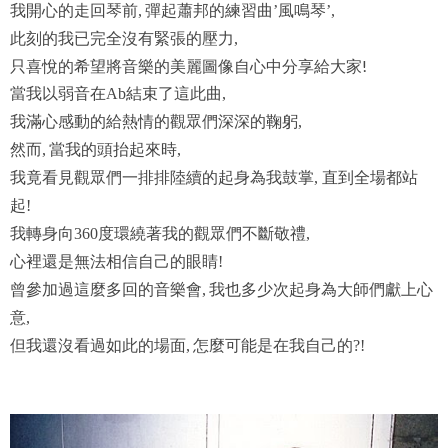
我開心的走回琴前
彈起蕭邦的練習曲
風鳴琴
,
’
’,
此刻的我已完全沒有緊張的壓力
,
只喜悅的希望將音樂的美麗圖像自心中分享給大家!
當我以弱音在
結束了這此曲
Ab
,
我滿心感動的給熱情的觀眾們深深的鞠躬
,
然而
當我的頭抬起來時
,
,
我竟看見觀眾們一排排陸續的起身為我鼓掌
, 直到全場都站
起!
我轉身向
度環繞著我的觀眾們不斷敬禮
360
,
心裡還是無法相信自己的眼睛
!
曾參加過這麼多回的音樂會
我也多少次起身為大師們獻上心
,
意
,
但我還沒看過如此的場面
怎麼可能是在我自己的
,
?!