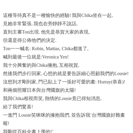
這種等待真不是一種愉快的經驗
我與
坐在一起
!
Chika
,
見她非常緊張
我也在旁靜靜不說話
,
,
直到主審
出現
他先是恭賀大家的表現
Ton
.
,
但還是得公佈他們的決定
.
一一喊名
都進了
Ton
: Robin, Mattias, Chika
,
喊到最後一位就是
:Veronica Yen!
我十分興奮的與
擁抱
互相祝賀
Chika
,
,
然後我們步行回家
心想的就是要告訴細心照顧我們的
,
Lousie!
沒想到才剛到家
門已貼上了一張好可愛的畫
恭喜
,
: Hurray(
)!
和兩個照耀日本與台灣國旗的太陽
!
我與
相視而笑
熱情的
竟已得知消息
Chika
,
Lousie
,
給了我們驚喜
!
一進門
笑咪咪的擁抱我們
並告訴我
台灣國旗好難畫
Lousie
,
’
喔
!
我剛從百科全書上學的
!’