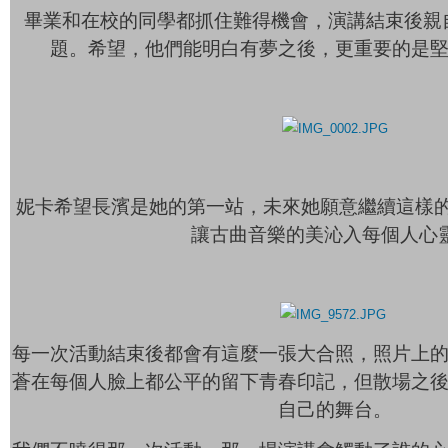
畢業和在校的同學都抓住難得機會，演講結束後親
題。希望，他們能明白有夢之後，更重要的是
妮卡希望長濱是她的第一站，未來她願意繼續這樣的
讓古曲音樂的美沁入每個人心
每一次活動結束後都會有這麼一張大合照，照片上
蒼在每個人臉上都公平的留下青春印記，但散場之
自己的舞台。