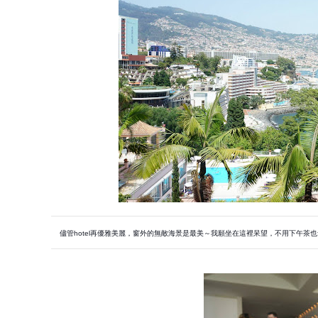
儘管hotel再優雅美麗，窗外的無敵海景是最美～我願
坐在這裡呆望，不用下午茶也