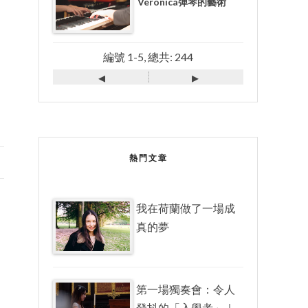
Veronica彈琴的藝術
編號 1-5, 總共: 244
◂
▸
熱門文章
我在荷蘭做了一場成
真的夢
第一場獨奏會：令人
發抖的「入學考」｜