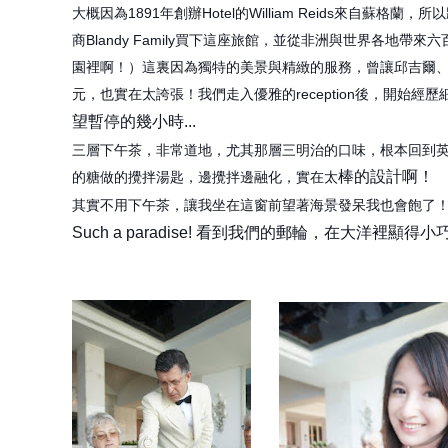
大概因為1891年創辦Hotel的William Reids來自蘇格蘭
商Blandy Family買下這座旅館，並從非洲與世界各地帶來六
園裡啊！）這裏因為獨特的美景與精緻的服務，
曾讓邱吉爾、作
元，也實在太誇張
！我們走入優雅的reception後，開始經歷
望暫停的幾小時...
三層下午茶，非常道地，尤其那層三明治的口味，根本回到
棒的設計啊！
的糖做的攪拌湯匙，邊攪拌邊融化，實在太
其實不用下午茶，讓我坐在這窗前望著海景發呆我也會飽了
Such a paradise! 看到我們的郵輪，在大洋裡顯