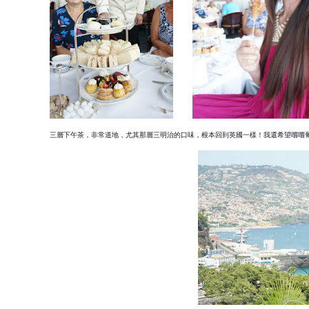
三層下午茶，非常道地，尤其那層三明治的口味，根本回到
英國一樣！我還希望嚐嚐