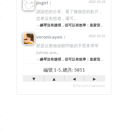
2022-10-24
jingirl：
謝謝您的分享。看了幾個您的影片，
從來沒有想過，還可...
--
練琴沒有捷徑，但可以有效率：皇家音樂院的20堂美學筆記 #5
2022-10-22
veronicayen：
那是以整個放鬆呼吸的手臂來彈琴
(whole arm...
--
練琴沒有捷徑，但可以有效率：皇家音樂院的20堂美學筆記 #5
編號 1-5, 總共: 5851
▾
▴
◂
▸
ⓦ Recent Comments