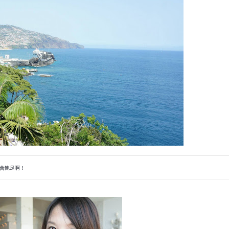
會飽足啊！