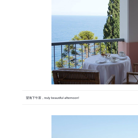
望海下午茶，truly beautiful afternoon!