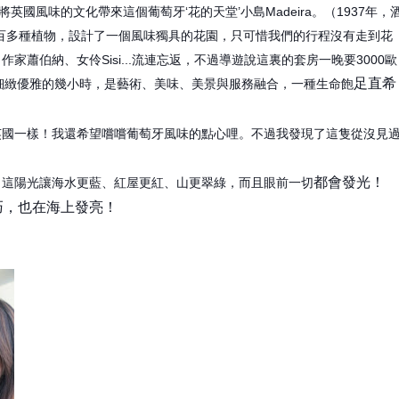
，所以將英國風味的文化帶來這個葡萄牙‘花的天堂’小島Madeira。（19
37年，
百
多種植物，設計了一個風味獨具的花園，只可惜我們的行程
沒有走到花
家蕭伯納、女伶Sisi...流連忘返，
不過導遊說這裏的套房一晚要3000歐
足直希
細緻優
雅的幾小時，是藝術、美味、美景與服務融合，一種生命飽
英國一樣！我還希望嚐嚐葡萄牙風味的點心哩。不過我發現
了這隻從沒見
都會發光！
！這陽光讓海水更藍、紅屋更紅、山更翠綠，而且眼前一切
得小巧，也在海上發亮！