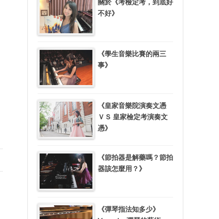
關於《考檢定考，到底好
不好》
《學生音樂比賽的兩三
事》
《皇家音樂院演奏文憑
ＶＳ 皇家檢定考演奏文
憑》
《節拍器是解藥嗎？節拍
器該怎麼用？》
《彈琴指法知多少》