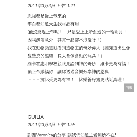
2011年3月3日 上午11:21
恩賜都是從上帝來的
李白都知道天生我材必有用
(他沒聽過上帝呢！ 只是愛上上帝創造的一輪明月！
因喝醉酒意外 其實一點都不浪漫呀！)
我在動物頻道觀看到造物主的奇妙偉大（誰知道出生像
隻壁虎的熊貓 長大會像會動的玩具！）
維卡在惠明學校親眼見證到神的奇妙 維卡更為有福！
願上帝賜福妳 讓妳透過音樂分享神的恩典！
－－－施比受更為有福！ 比樂善好施更貼近真理！
回覆
GUILIA
2011年3月3日 上午11:59
謝謝Veronica的分享, 讓我們知道主愛無所不在!