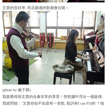
文貴的音好準, 而且聽過的歌都會拉呢～
(photo by 戴于舜)
我真覺得與文貴的合奏非常的享受！突然腦中浮出一個旋律,
我就問他：’文貴你知不知道有一首歌, 歌詞有I can Fly的’？他