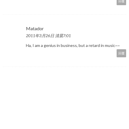
回覆
Matador
2011年3月26日 清晨7:01
Ha, I am a genius in business, but a retard in music~~
回覆