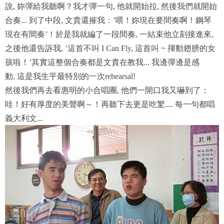
說, 妳彈給我聽啊？我才彈一句, 他就開始拉, 然後我們就開始
合奏... 到了中段, 文貴還摧我：’喂！妳現在要間奏啊！鋼琴
現在有間奏’！於是我就編了一段間奏, 一結束他立刻接進來,
之後他還告訴我, ’這首不叫 I Can Fly, 這首叫 ~ 揮動翅膀的女
孩啦！’其實這整個合奏都是文貴在教我... 我邊彈邊是感
動, 這是我生平最特別的一次rehearsal!
然後我們再去看惠明的小合唱團, 他們一開口我又嚇到了：
哇！好有厚度的美聲啊～！再聽下去更是吃驚.... 每一句都唱
義大利文...