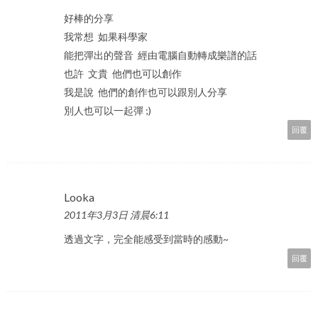
好棒的分享
我常想 如果科學家
能把彈出的聲音 經由電腦自動轉成樂譜的話
也許 文貴 他們也可以創作
我是說 他們的創作也可以跟別人分享
別人也可以一起彈 ;)
回覆
Looka
2011年3月3日 清晨6:11
透過文字，完全能感受到當時的感動~
回覆