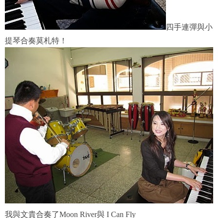
四手連彈與小
提琴合奏莫札特！
我與文貴合奏了Moon River與 I Can Fly