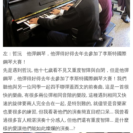
左：哲沅 他彈鋼琴，他彈得好得去年去參加了李斯特國際
鋼琴大賽！
先是遇到
哲沅, 他十七歲看不見又重度智障與自閉，但是他彈
鋼琴，他彈得好得去年去參加了李斯特國際鋼琴大賽！我們
聽他與另一位同學一起四手聯彈蓋西文的前奏曲, 這是一首很
快的樂曲, 有很多兩位彈相同音階的樂段, 這種遇到相同又快
速的旋律要兩人完全合在一起, 是特別難的, 就儘管是音樂家
也要很多的練習, 但我看著他們的演奏簡直目瞪口呆... 我曾看
過很多盲人精湛演奏十分感人, 但他們還有重度智障... 是什麼
樣的愛讓他們能如此燦爛的演奏...?