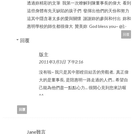
透過妳精彩的文筆 我第一次瞭解到陳董事長的偉大 看到
這些身體有先天缺陷的孩子們 發揮出他們的天份和努力
這其中隱含著太多的愛與關懷 謝謝妳的參與和付出 妳和
惠明學校的師生都很偉大 贊美妳 God bless you~ @};-
回覆
回覆
版主
2011年3月3日 下午2:16
沒有啦~ 我只是其中那瞠目結舌的旁觀者, 真正偉
大的是董事長, 是陪惠明一路走過的人們... 希望自
己能為他們盡一點點心力... 很開心見到您來訪喔
^^
回覆
Jane難言