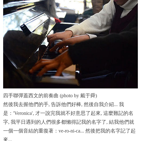
四手聯彈蓋西文的前奏曲 (photo by 戴于舜)
然後我去握他們的手, 告訴他們好棒, 然後自我介紹... 我
是：'Veronica', 才一說完我就不好意思了起來, 這麼難記的名
字, 我平日遇到的人們很多都懶得記我的名字了, 結我他們就
一個一個音結的重復著：ve-ro-ni-ca... 然後把我的名字記了起
來...