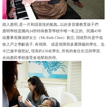
踏入惠明, 是一片和諧喜悅的氣氛... 以好多音樂教育孩子們
惠明學校是國內
24所特殊教育學校中唯一私立的。民國45年
由董事長陳淑靜女士（Ms Ruth Chen）創立, 招收對向是中低
收入戶之學齡孩子, 有視障, 或是視障與多重障礙的學生。迄
今已逾半個世紀, 現有約150名學生, 所有的食住生活與學習,
全由惠民學校接受各地幫助所得。