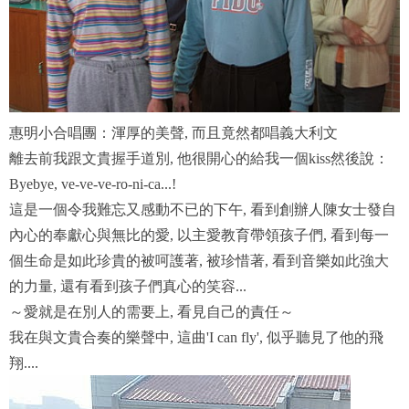
惠明小合唱團：渾厚的美聲, 而且竟然都唱義大利文
離去前我跟文貴握手道別, 他很開心的給我一個kiss然後說：
Byebye, ve-ve-ve-ro-ni-ca...!
這是一個令我難忘又感動不已的下午, 看到創辦人陳女士發自
內心的奉獻心與無比的愛, 以主愛教育帶領孩子們, 看到每一
個生命是如此珍貴的被呵護著, 被珍惜著, 看到音樂如此強大
的力量, 還有看到孩子們真心的笑容...
～愛就是在別人的需要上, 看見自己的責任～
我在與文貴合奏的樂聲中, 這曲'I can fly', 似乎聽見了他的飛
翔....