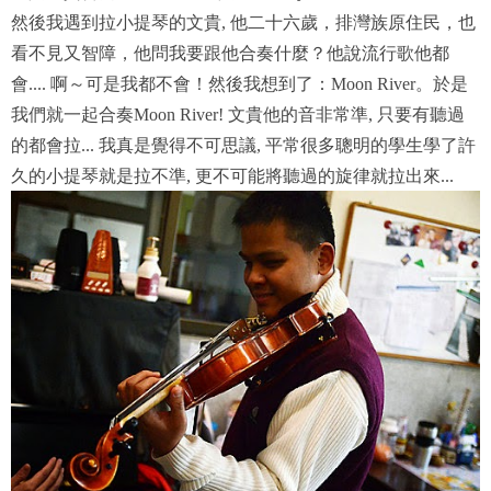
然後我遇到拉小提琴的文貴, 他二十六歲，排灣族原住民，也
看不見又智障，他問我要跟他合奏什麼？他說流行歌他都
會.... 啊～可是我都不會！然後我想到了：Moon River。於是
我們就一起合奏Moon River! 文貴他的音非常準, 只要有聽過
的都會拉... 我真是覺得不可思議, 平常很多聰明的學生學了許
久的小提琴就是拉不準, 更不可能將聽過的旋律就拉出來...