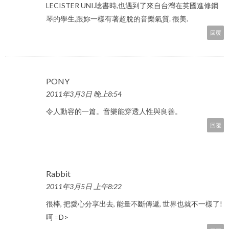
LECISTER UNI.唸書時,也遇到了來自台灣在英國進修鋼
琴的學生,跟妳一樣有著超脫的音樂氣質. 很美.
回覆
PONY
2011年3月3日 晚上8:54
令人動容的一篇。音樂能穿透人性與良善。
回覆
Rabbit
2011年3月5日 上午8:22
很棒, 把愛心分享出去, 能量不斷傳遞, 世界也就不一樣了!
呵 =D>