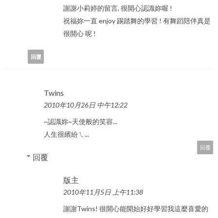
謝謝小莉婷的留言, 很開心認識妳喔 !
祝福妳一直 enjoy 踢踏舞的學習 ! 有舞蹈陪伴真是
很開心 呢 !
回覆
Twins
2010年10月26日 中午12:22
~認識妳~天使般的笑容...
人生很繽紛ㄟ...
回覆
回覆
版主
2010年11月5日 上午11:38
謝謝Twins! 很開心能開始好好學習我這麼喜愛的