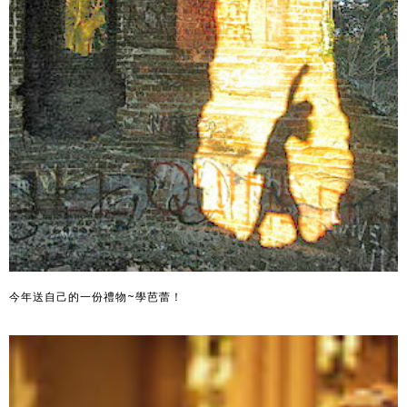
今年送自己的一份禮物~學芭蕾！