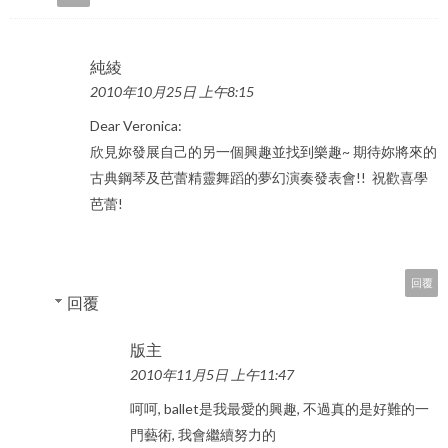
純綾
2010年10月25日 上午8:15
Dear Veronica:
欣見妳發展自己的另一個興趣並找到樂趣~ 期待妳將來的
古典鋼琴及芭蕾精靈舞蹈的夢幻演奏發表會!! 祝歡喜學
芭蕾!
回覆
回覆
版主
2010年11月5日 上午11:47
呵呵, ballet是我最愛的興趣, 不過真的是好難的一
門藝術, 我會繼續努力的