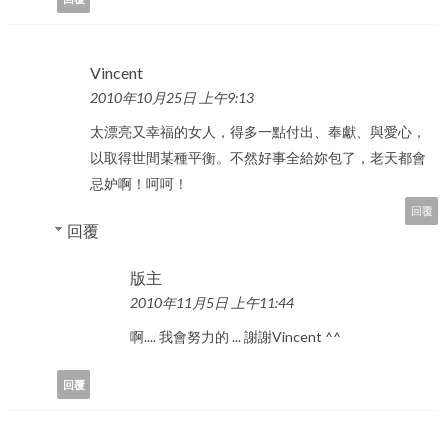
Vincent
2010年10月25日 上午9:13
太漂亮又幸福的女人，得多一點付出、奉獻、與愛心，
以取得世間某種平衡。不然好事全給妳包了，老天都會
忌妒啊！呵呵！
回覆
回覆
版主
2010年11月5日 上午11:44
啊.... 我會努力的 ... 謝謝Vincent ^^
回覆