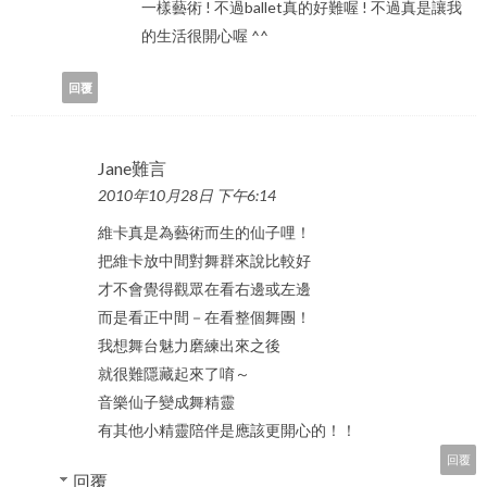
一樣藝術 ! 不過ballet真的好難喔 ! 不過真是讓我
的生活很開心喔 ^^
回覆
Jane難言
2010年10月28日 下午6:14
維卡真是為藝術而生的仙子哩！
把維卡放中間對舞群來說比較好
才不會覺得觀眾在看右邊或左邊
而是看正中間－在看整個舞團！
我想舞台魅力磨練出來之後
就很難隱藏起來了唷～
音樂仙子變成舞精靈
有其他小精靈陪伴是應該更開心的！！
回覆
回覆