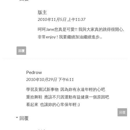
版主
2010年11月5日 上午11:37
呵呵Jane您真是可愛!! 我與大家真的跳得很開心,
非常enjoy ! 我要繼續加油繼續進步...
回覆
Pedrow
2010年10月29日 下午6:11
學習及嘗試新事物 因為妳有永遠年輕的心吧
重拾舞鞋 應該不只因運動有益健康一個原因吧
看起來 也讓妳的心常保年輕 ;)
回覆
回覆