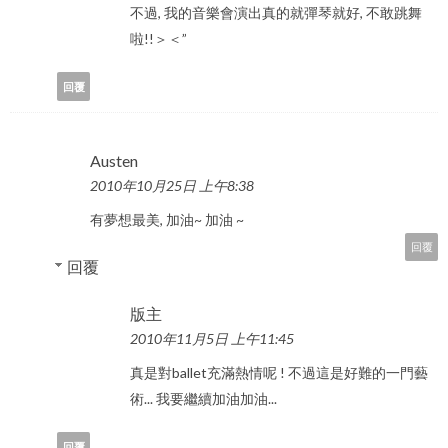
不過, 我的音樂會演出真的就彈琴就好, 不敢跳舞
啦!!＞＜”
回覆
Austen
2010年10月25日 上午8:38
有夢想最美, 加油~ 加油 ~
回覆
回覆
版主
2010年11月5日 上午11:45
真是對ballet充滿熱情呢 ! 不過這是好難的一門藝
術... 我要繼續加油加油...
回覆