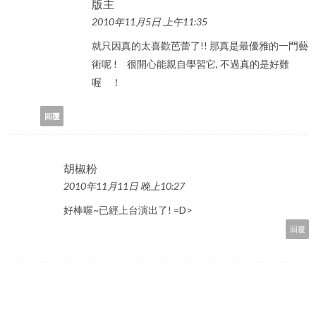
版主
2010年11月5日 上午11:35
就只因真的太喜歡芭蕾了!! 那真是最優雅的一門藝
術呢 ! 很開心能親自學習它, 不過真的是好難
喔 ！
回覆
胡椒粉
2010年11月11日 晚上10:27
好棒喔~已經上台演出了! =D>
回覆