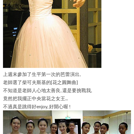
上週末參加了生平第一次的芭蕾演出,
老師選了柴可夫斯基的[花之圓舞曲]
不知道是老師人心地太善良, 還是要挑戰我,
竟然把我擺正中央當花之女王...
不過真是跳得好enjoy, 好開心喔 !