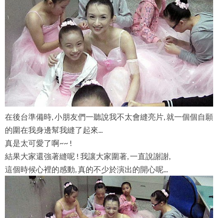
在後台準備時, 小朋友們一聽說我不太會縫亮片, 就一個個自願
的圍在我身邊幫我縫了起來...
真是太可愛了啊~~ !
結果大家還強著縫呢 ! 我讓大家圍著, 一直說謝謝,
這個時候心裡的感動, 真的不少於演出的開心呢...