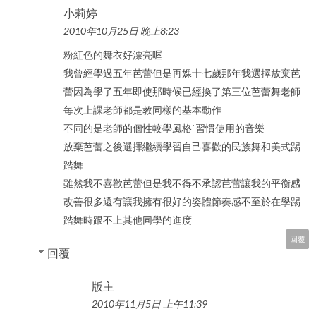
小莉婷
2010年10月25日 晚上8:23
粉紅色的舞衣好漂亮喔
我曾經學過五年芭蕾但是再婐十七歲那年我選擇放棄芭
蕾因為學了五年即使那時候已經換了第三位芭蕾舞老師
每次上課老師都是教同樣的基本動作
不同的是老師的個性較學風格ˋ習慣使用的音樂
放棄芭蕾之後選擇繼續學習自己喜歡的民族舞和美式踢
踏舞
雖然我不喜歡芭蕾但是我不得不承認芭蕾讓我的平衡感
改善很多還有讓我擁有很好的姿體節奏感不至於在學踢
踏舞時跟不上其他同學的進度
回覆
回覆
版主
2010年11月5日 上午11:39