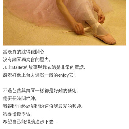
當晚真的跳得很開心,
沒有鋼琴獨奏會的壓力,
加上Ballet的故事與舞衣總是非常的童話,
感覺好像上台去遊戲一般的enjoy它 !
不過芭蕾與鋼琴一樣都是好難的藝術,
需要長時間粹練,
我很開心終於能開始這份我最愛的興趣,
我要慢慢學習,
希望自己能繼續進步下去...