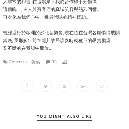
人非常的和善, 在這場景下我們合作得十分愉快...
這個晚上, 主人與賓客們的真誠笑容與熱烈回響,
再次化為我們心中一種最體貼的精神贊助....
曾經盛行於歐洲的沙龍音樂會, 現在也在台灣各處悄悄展開...
當晚, 我那多年前在蕭邦故居演奏時就種下的昂貴願望,
又不斷的在我腦中盤旋...
Concerts ~ 英倫
33
YOU MIGHT ALSO LIKE