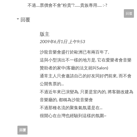
不過....票價會不會"粉貴"?......貴族專用..... :-?
回覆
回覆
版主
2009年6月1日 上午9:53
沙龍音樂會盛行於歐洲已有兩百年了,
這與小型演出不一樣的地方是, 它在愛樂者會音樂
贊助者的家中(客廳的法文就叫Salon)
通常主人只會邀請自己的好友同好們前來, 而不會
公開售票的...
不過近年來已演變為, 只要是室內的, 將客聽改建為
音樂廳的, 都稱為沙龍音樂會
不過那種名流的聚集氣氛還是在...
很開心在台灣也經驗到這樣的氛圍~
回覆