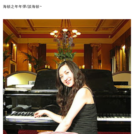
海頓之年年彈/談海頓~