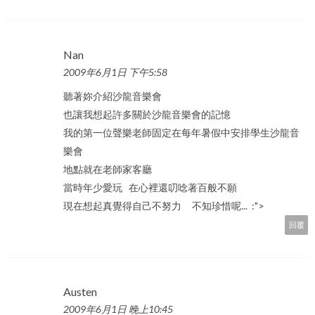
Nan
2009年6月1日 下午5:58
聽著妳介紹沙龍音樂會
也讓我想起許多關於沙龍音樂會的記憶
我的第一位聲樂老師固定在每年暑假中安排學生沙龍音
樂會
地點就在老師家客廳
當時年少愛玩 在心裡還叨唸著百般不願
現在想起真覺得自己不努力 不知珍惜呢... :">
回覆
Austen
2009年6月1日 晚上10:45