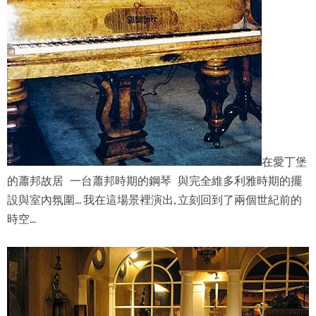
在愛丁堡
的蕭邦故居 一台蕭邦時期的鋼琴 與完全維多利雅時期的擺
設與室內氛圍... 我在這場景裡演出, 立刻回到了兩個世紀前的
時空...