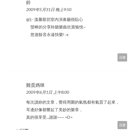
鈴
2009年5月31日 晚上9:50
@};- 溫馨親切室內演奏廳很貼心
蠻棒的分享聆聽樂曲欣賞愉悅~
悠遊餘音永遠快樂! :x
回覆
雞蛋媽咪
2009年6月1日 上午8:00
每次讀妳的文章，覺得周圍的氣氛都有氣質了起來，
耳邊好像都響起了美妙的樂章，
真的很享受...謝謝~~~ =D>
回覆