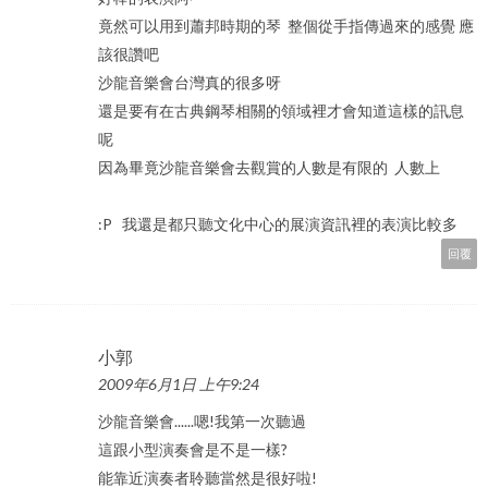
竟然可以用到蕭邦時期的琴 整個從手指傳過來的感覺 應
該很讚吧
沙龍音樂會台灣真的很多呀
還是要有在古典鋼琴相關的領域裡才會知道這樣的訊息
呢
因為畢竟沙龍音樂會去觀賞的人數是有限的 人數上
:P 我還是都只聽文化中心的展演資訊裡的表演比較多
回覆
小郭
2009年6月1日 上午9:24
沙龍音樂會......嗯!我第一次聽過
這跟小型演奏會是不是一樣?
能靠近演奏者聆聽當然是很好啦!