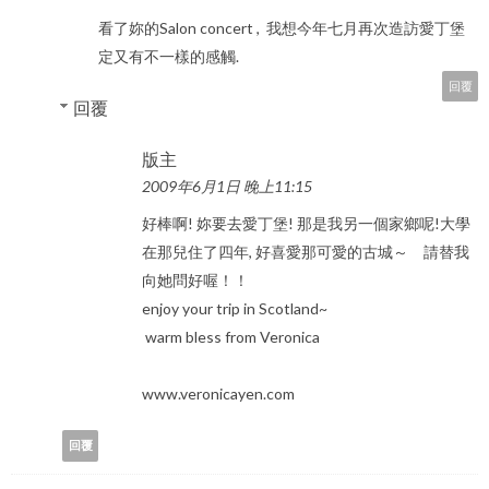
看了妳的Salon concert , 我想今年七月再次造訪愛丁堡
定又有不一樣的感觸.
回覆
回覆
版主
2009年6月1日 晚上11:15
好棒啊! 妳要去愛丁堡! 那是我另一個家鄉呢!大學
在那兒住了四年, 好喜愛那可愛的古城～ 請替我
向她問好喔！！
enjoy your trip in Scotland~
warm bless from Veronica
www.veronicayen.com
回覆