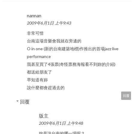
nannan
2009年6月1日 上午9:43
非常可惜
台南這場音樂會我就在旁邊的
O in one (新的台南建築地標)作推出的首場jazz live
performance
我甚至買了4張票(奇怪票務海報看不到妳的介紹)
都送給朋友了
早知道有妳
說什麼都會趕過去的
回覆
回覆
版主
2009年6月1日 上午9:48
妳是說台南的哪一場呢？