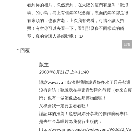
看到你的相片，忽然想到，在大陸的廈門有座叫「鼓浪
嶼」的小島，島上有個鋼琴紀念館，裏面的鋼琴都是很
有來頭的，也很古老，上次我有去看，可惜不讓人拍
照！有空你可以去看一下，看到那麼多不同樣式的鋼
琴，真的會讓人很感動哦！ :D
回覆
回覆
版主
2008年8月21日 上午11:40
謝謝wawayu！鼓浪嶼我聽說過好多次了只是都還
沒有造訪！聽說我在皇家音樂院的教授（她來自廈
門）也有一做塑像放在那博物館呢！
又機會我一定要去看看喔！
謝謝妳的推薦！也想與妳分享我的創作演奏專輯,
是去年金革唱片為我發行出版的：
http://www.jingo.com.tw/web/event/960622_Ve