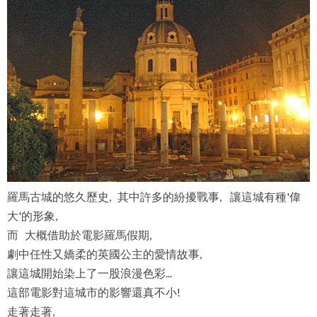
羅馬古城的悠久歷史, 其中許多的紛擾戰事, 讓這城有種'偉
大'的形象,
而 大概借助於電影羅馬假期,
劇中任性又嬌柔的英國公主的愛情故事,
讓這城開始染上了一股浪漫色彩...
這部電影對這城市的影響還真不小!
走著走著,