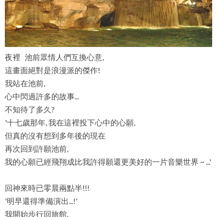
夜裡 池前眾情人們互換心意,
這畫面絕對是浪漫派的傑作!
我站在池前,
心中閃過許多的故事...
不知待了多久?
'十七歲那年, 我在這裡投下心中的心願,
但真的沒有想到多年後的現在
再次回到許願池前,
我的心願已經飛翔成比我許得願還更美好的一片音樂世界 ~ ...'
回神來時已零晨兩點半!!!
'明早還得準備演出...!'
我開始步行回旅館,