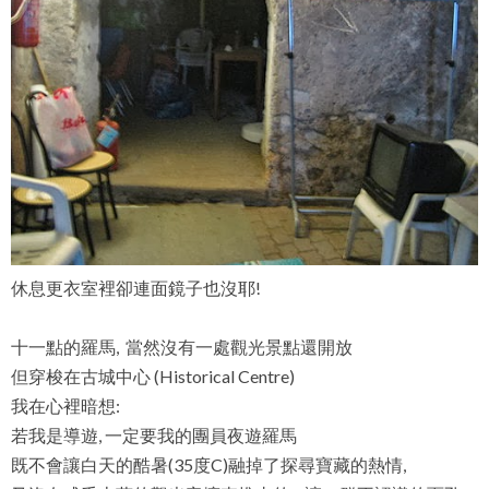
休息更衣室裡卻連面鏡子也沒耶!
十一點的羅馬, 當然沒有一處觀光景點還開放
但穿梭在古城中心 (Historical Centre)
我在心裡暗想:
若我是導遊, 一定要我的團員夜遊羅馬
既不會讓白天的酷暑(35度C)融掉了探尋寶藏的熱情,