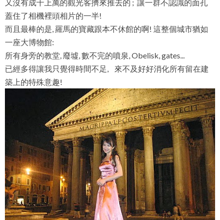
又沒有成千上萬的觀光客擠來推去的 ; 讓一群不認識的面孔
蓋住了相機裡頭相片的一半!
而且最棒的是, 羅馬的寶藏跟本不休館的啊! 這整個城市猶如
一座大博物館:
所有身旁的教堂, 廢墟, 數不完的噴泉, Obelisk, gates...
已經多得讓我只覺得時間不足, 來不及好好消化所有留在建
築上的特殊意趣!