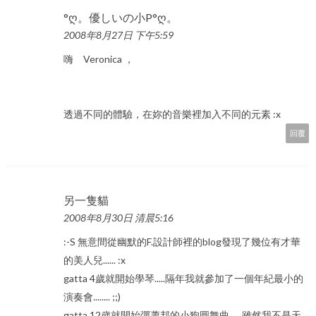
°ღ。優しいの小P°ღ。
2008年8月27日 下午5:59
嗨 Veronica ，
透過不同的體驗，在妳的音樂裡加入不同的元素 :x
回覆
另一隻貓
2008年8月30日 清晨5:16
:-S 無意間從幽默的F.設計師裡的blog發現了幾位有才華
的美人兒...... :x
gatta 4歲就開始學琴.....隔年我就參加了一個年紀最小的
演奏會........ ;;)
gatta 12歲就開始彈蕭邦的小狗圓舞曲......雖然我不是天