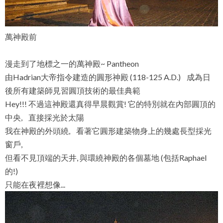
萬神殿前
漫走到了地標之一的萬神殿~ Pantheon
由Hadrian大帝指令建造的圓形神殿 (118-125 A.D.) 成為日
後所有建築師見習圓頂技術的最佳典範
Hey!!! 不過這神殿還真得早晨觀賞! 它的特別就在內部圓頂的
中央, 直接採光於太陽
我在神殿的外頭繞, 看著它圓形建築物身上的幾處長型採光
窗戶,
但看不見頂端的天井, 與環繞神殿的各個墓地 (包括Raphael
的!)
只能在夜裡想像...