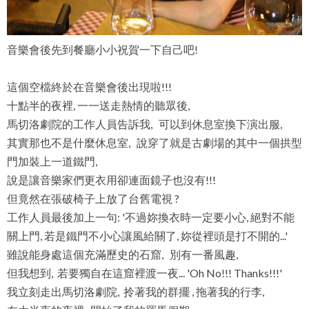
音樂會後先到餐廳小小祝賀一下自己吧!
這個空檔終於在音樂會後出現啦!!!
十點半的夜裡, 一一送走熱情的聽眾後,
馬切洛劇院的工作人員告訴我, 可以到休息室換下演出服,
其實那也不是什麼休息室, 說穿了就是古劇場的其中一個拱型
門加裝上一道鐵門,
說是讓音樂家們更衣用卻連面鏡子也沒有!!!
但竟然在張破椅子上放了台舊電視 ?
工作人員最後加上一句: '不過妳換衣時一定要小心, 絕對不能
關上門, 若是鐵門不小心讓風給關了, 妳從裡頭是打不開的...'
雖說能身處這個充滿歷史的石窟, 別有一番風趣,
但我想到, 若要獨自在這窟裡渡一夜... 'Oh No!!! Thanks!!!'
我立刻走出馬切洛劇院, 拎著我的群擺 , 拖著我的行李,