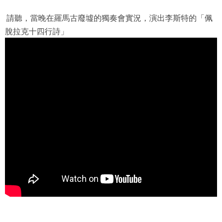
請聽，當晚在羅馬古廢墟的獨奏會實況，演出李斯特的「佩
脫拉克十四行詩」