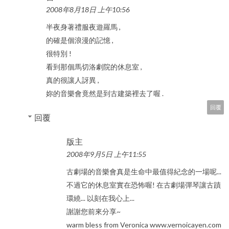
2008年8月18日 上午10:56
半夜身著禮服夜遊羅馬 ,
的確是個浪漫的記憶 ,
很特別 !
看到那個馬切洛劇院的休息室 ,
真的很讓人訝異 ,
妳的音樂會竟然是到古建築裡去了喔 .
回覆
回覆
版主
2008年9月5日 上午11:55
古劇場的音樂會真是生命中最值得紀念的一場呢...
不過它的休息室實在恐怖喔! 在古劇場彈琴讓古蹟
環繞... 以刻在我心上...
謝謝您前來分享~
warm bless from Veronica www.vernoicayen.com