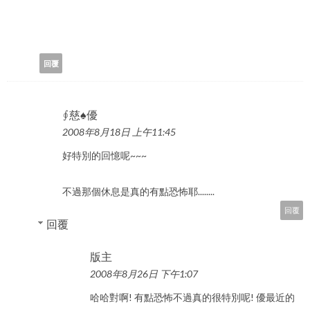
回覆
∮慈♠優
2008年8月18日 上午11:45
好特別的回憶呢~~~
不過那個休息是真的有點恐怖耶........
回覆
回覆
版主
2008年8月26日 下午1:07
哈哈對啊! 有點恐怖不過真的很特別呢! 優最近的