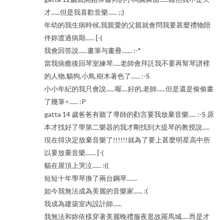
才......但是我喜歡音樂...... ;;)
年幼的我生病時候,我親愛的父親就會問我要甚麼禮物陪
伴妳渡過病期...... [-(
我會回答說......畫筆与畫冊....... :-*
當我病癒後回琴室練琴.....老師會拜託我不要再幫琴譜裡
的人物,貓狗,小鳥,樹木著色了...... :-S
小小年紀的我只會說......喔....好的,老師......但是還是偷偷畫
了幾筆>...... :P
gatta 14 歲爸爸有聽了導師的勸言要我放棄音樂..... :-S 原
本才找好了學第二樂器的我才剛找到大提琴的教授說.....
現在得決定放棄音樂了!!!!!!就為了要上甚麼明星高中所
以要放棄音樂....... [-(
貓在屋頂上哭泣...... :((
短短十年學琴換了兩台鋼琴.......
如今我無法成為美麗的音樂家...... :(
我成為建築室內設計師......
我無法和妳依樣穿著美麗晚禮服夜逛故羅馬城.....而是才