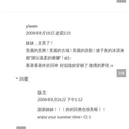
yiwen
2008年8月18日 凌晨2:31
妹妹，太美了 !
美麗的意興 ! 美麗的古城 ! 美麗的容顏 ! 連子夜的冰淇淋
都"躍出溫柔的燦爛" ! @};-
看著看著終於回神 好似隨妳穿梭了 微燻的夢境 :x
回覆
回覆
版主
2008年8月26日 下午1:12
謝謝姊姊！！！妳的回應也很美喔！！
enjoy your summer time~ O:-)