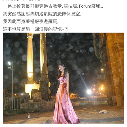
一路上拎著長群擺穿過古教堂, 競技場, Forum廢墟...
我突然感謝起馬切洛劇院的恐怖休息室,
我因此而身著禮服夜遊羅馬,
這不也算是另一回浪漫的記憶~ ?!