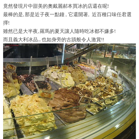
竟然發現片中甜美的奧戴麗郝本買冰的店還在呢!
最棒的是, 那是近子夜一點鐘 , 它還開著, 近百種口味任君選
擇!
雖然已是大半夜, 羅馬的夏天讓人隨時吃冰都不嫌多!
而且義大利冰品... 也如身旁的古蹟般令人激賞!!