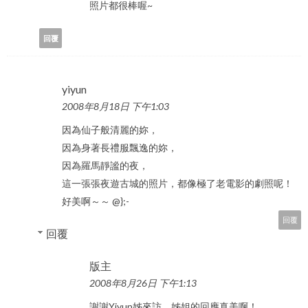
照片都很棒喔~
回覆
yiyun
2008年8月18日 下午1:03
因為仙子般清麗的妳，
因為身著長禮服飄逸的妳，
因為羅馬靜謐的夜，
這一張張夜遊古城的照片，都像極了老電影的劇照呢！
好美啊～～ @};-
回覆
回覆
版主
2008年8月26日 下午1:13
謝謝Yiyun姊來訪，姊姐的回應真美啊！