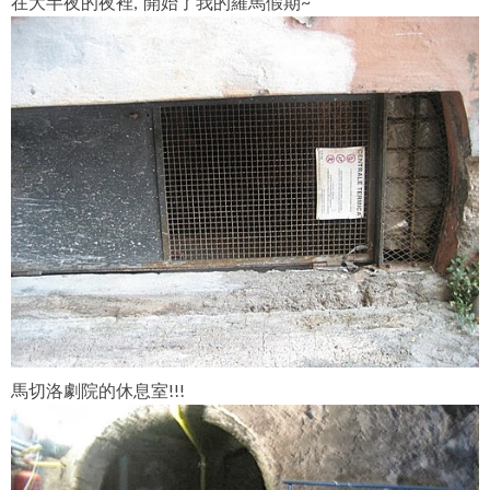
在大半夜的夜裡, 開始了我的羅馬假期~
馬切洛劇院的休息室!!!