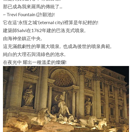
那已成為我來羅馬的傳統了...
~ Trevi Fountain (許願池)!
它在這'永恆之城'(eternal city)裡算是年紀輕的!
建築師Salvi在1762年建的巴洛克式噴泉,
由海神坐鎮正中央,
這充滿戲劇性的華麗大噴泉, 也成為後世的噴泉典範,
純白的大理石與清綠色的池水,
在夜光中 耀出一種溫柔的燦爛!